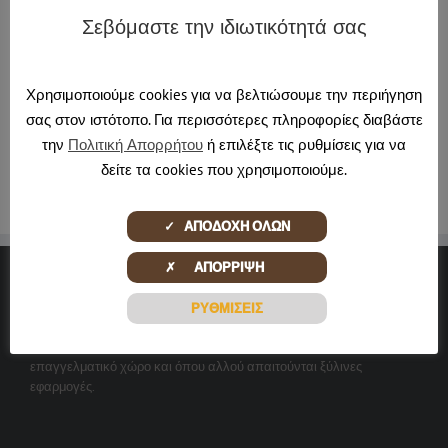
Σεβόμαστε την ιδιωτικότητά σας
About the Author:
pontadmin
Χρησιμοποιούμε cookies για να βελτιώσουμε την περιήγηση
σας στον ιστότοπο. Για περισσότερες πληροφορίες διαβάστε
την
Πολιτική Απορρήτου
ή επιλέξτε τις ρυθμίσεις για να
δείτε τα cookies που χρησιμοποιούμε.
✓ ΑΠΟΔΟΧΗ ΟΛΩΝ
✗ ΑΠΟΡΡΙΨΗ
ΞΎΛΙΝΕΣ ΔΗΜΙΟΥΡΓΊΕΣ
ΡΥΘΜΙΣΕΙΣ
Αναλαμβάνουμε τις ξύλινες κατασκευές και ανακαινίσεις σε κάθε
επαγγελματικό χώρο και όπου αλλού απαιτούνται ξύλινες
εφαρμογές.