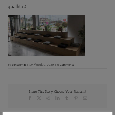
quallita2
By
pontadmin
|
19 Μαρτίου, 2020
|
0 Comments
Share This Story, Choose Your Platform!
Facebook
X
Reddit
LinkedIn
Tumblr
Pinterest
Email