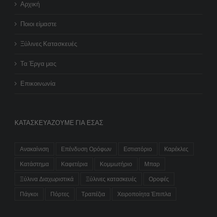
Αρχική
Ποιοι είμαστε
Ξύλινες Κατασκευές
Τα Έργα μας
Επικοινωνία
ΚΑΤΑΣΚΕΥΆΖΟΥΜΕ ΓΙΑ ΕΣΆΣ
Ανακαίνιση
Επένδυση Ορόφων
Εστιατόριο
Καρέκλες
Κατάστημα
Καφετέρια
Κομμωτήριο
Μπαρ
Ξύλινα Διαχωριστικά
Ξύλινες κατασκευές
Οροφές
Πάγκοι
Πόρτες
Τραπέζια
Χειροποίητα Έπιπλα