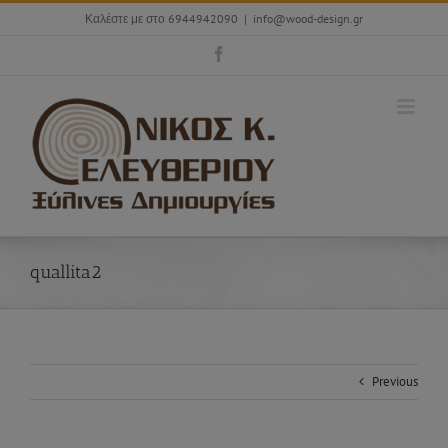
Skip
Καλέστε με στο 6944942090
|
info@wood-design.gr
to
content
Facebook
quallita2
Previous