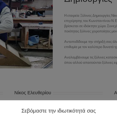
Η εταιρεία Ξύλινες Δημιουργίες Νίκ
επιχείρησης του Κωνσταντίνου Ν. Ε
βρίσκεται σε ιδιόκτητο χώρο. Συν
ποιότητας ξύλινες χειροποίητες μον
Ανταποδίδουμε την στήριξή σας όλα
επιθυμία με τον καλύτερο δυνατό τ
Αναλαμβάνουμε τις ξύλινες κατασκ
όπου αλλού απαιτούνται ξύλινες ε
Νίκος Ελευθερίου
Α
Σεβόμαστε την ιδιωτικότητά σας