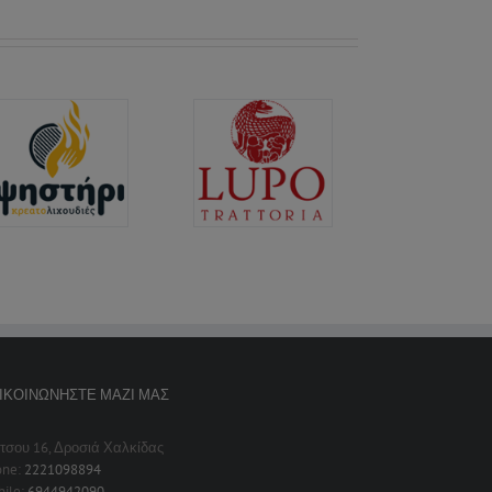
ΙΚΟΙΝΩΝΉΣΤΕ ΜΑΖΊ ΜΑΣ
τσου 16, Δροσιά Χαλκίδας
one:
2221098894
ile:
6944942090