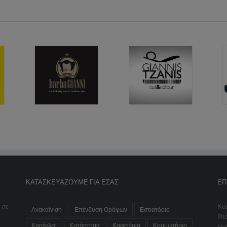
ΚΑΤΑΣΚΕΥΆΖΟΥΜΕ ΓΙΑ ΕΣΆΣ
ΕΠ
 σε
Κώ
Ανακαίνιση
Επένδυση Ορόφων
Εστιατόριο
Ph
Καρέκλες
Κατάστημα
Καφετέρια
Κομμωτήριο
Mob