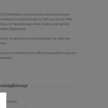
ος K.Ελευθερίου είναι η συνέχεια της οικογενειακής
λευθερίου η οποία ξεκίνησε το 1982 και από το 1988
εχίζουμε να προσφέρουμε στους πελάτες μας υψηλής
αδικές δημιουργίες.
 αυτά τα χρόνια με το να υλοποιούμε την κάθε σας
ρόπο.
ευές και ανακαινίσεις σε κάθε επαγγελματικό χώρο και
φαρμογές.
ναλαμβάνουμε
Κουζίνες