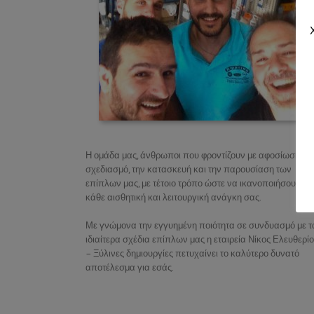
Η ομάδα μας, άνθρωποι που φροντίζουν με αφοσίωση το
σχεδιασμό, την κατασκευή και την παρουσίαση των
επίπλων μας, με τέτοιο τρόπο ώστε να ικανοποιήσουμε
κάθε αισθητική και λειτουργική ανάγκη σας.
Με γνώμονα την εγγυημένη ποιότητα σε συνδυασμό με τ
ιδιαίτερα σχέδια επίπλων μας η εταιρεία Νίκος Ελευθερί
– Ξύλινες δημιουργίες πετυχαίνει το καλύτερο δυνατό
αποτέλεσμα για εσάς.