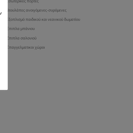
Εσωτερικές πόρτες
Ντουλάπες ανοιγόμενες-συρόμενες
ν
Εξοπλισμό παιδικού και νεανικού δωματίου
Έπιπλα μπάνιου
Έπιπλα σαλονιού
Έπαγγελματικοι χώροι