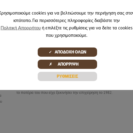
Χρησιμοποιούμε cookies για να βελτιώσουμε την περιήγηση σας στο
ιστότοπο. Για περισσότερες πληροφορίες διαβάστε την
Πολιτική Απορρήτου
ή επιλέξτε τις ρυθμίσεις για να δείτε τα cookies
που χρησιμοποιούμε.
✓ ΑΠΟΔΟΧΗ ΟΛΩΝ
Νίκος Ελευθερίου
✗ ΑΠΟΡΡΙΨΗ
Ιδιοκτήτης
ΡΥΘΜΙΣΕΙΣ
Ο Νίκος Ελευθερίου είναι ο συνεχιστής της εταιρείας
Ξύλινες Δημιουργίες Ελευθερίου, αφού πήρε τα ηνία από
το πατέρα του που είχε ξεκινήσει την επιχείρηση το 1982.
α
ου