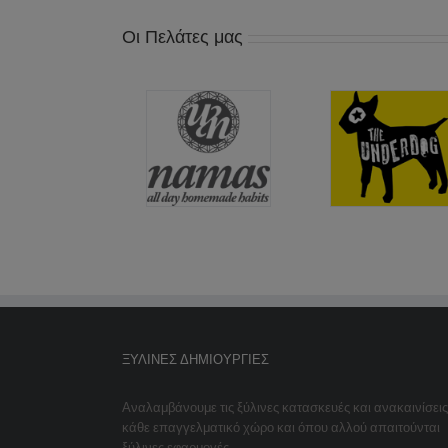
Οι Πελάτες μας
ΞΎΛΙΝΕΣ ΔΗΜΙΟΥΡΓΊΕΣ
Αναλαμβάνουμε τις ξύλινες κατασκευές και ανακαινίσεις
κάθε επαγγελματικό χώρο και όπου αλλού απαιτούνται
ξύλινες εφαρμογές.