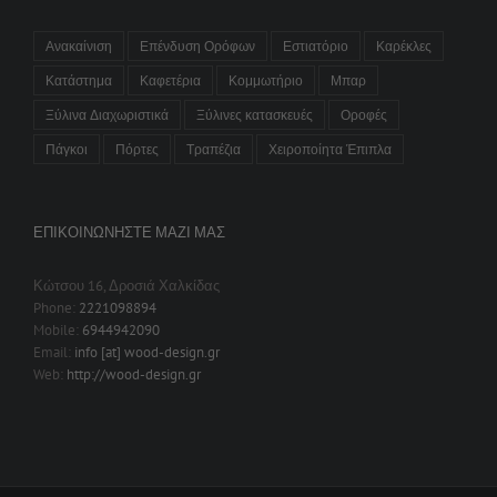
Ανακαίνιση
Επένδυση Ορόφων
Εστιατόριο
Καρέκλες
Κατάστημα
Καφετέρια
Κομμωτήριο
Μπαρ
Ξύλινα Διαχωριστικά
Ξύλινες κατασκευές
Οροφές
Πάγκοι
Πόρτες
Τραπέζια
Χειροποίητα Έπιπλα
ΕΠΙΚΟΙΝΩΝΉΣΤΕ ΜΑΖΊ ΜΑΣ
Κώτσου 16, Δροσιά Χαλκίδας
Phone:
2221098894
Mobile:
6944942090
Email:
info [at] wood-design.gr
Web:
http://wood-design.gr