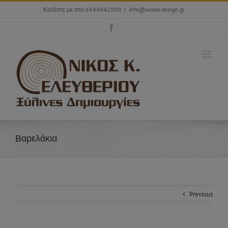
Skip
Καλέστε με στο 6944942090
|
info@wood-design.gr
to
content
Facebook
Βαρελάκια
Previous