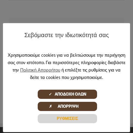
Share This Story, Choose Your Platform!
Σεβόμαστε την ιδιωτικότητά σας
Facebook
X
Reddit
LinkedIn
Tumblr
Pinterest
Email
Χρησιμοποιούμε cookies για να βελτιώσουμε την περιήγηση
σας στον ιστότοπο. Για περισσότερες πληροφορίες διαβάστε
About the Author:
pontadmin
την
Πολιτική Απορρήτου
ή επιλέξτε τις ρυθμίσεις για να
δείτε τα cookies που χρησιμοποιούμε.
✓ ΑΠΟΔΟΧΗ ΟΛΩΝ
✗ ΑΠΟΡΡΙΨΗ
ΡΥΘΜΙΣΕΙΣ