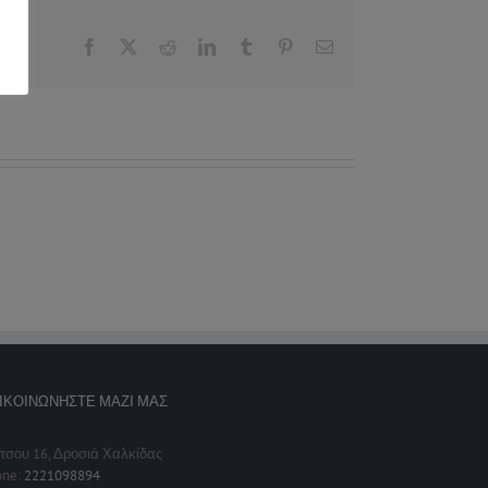
Facebook
X
Reddit
LinkedIn
Tumblr
Pinterest
Email
ΙΚΟΙΝΩΝΉΣΤΕ ΜΑΖΊ ΜΑΣ
τσου 16, Δροσιά Χαλκίδας
one:
2221098894