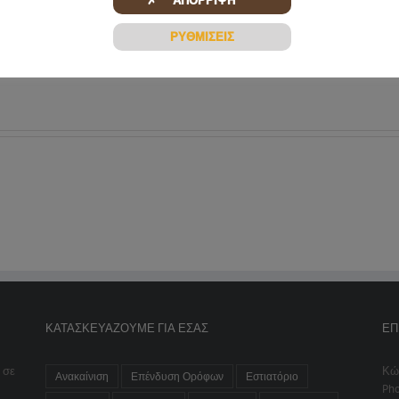
✗ ΑΠΟΡΡΙΨΗ
ΡΥΘΜΙΣΕΙΣ
ΚΑΤΑΣΚΕΥΆΖΟΥΜΕ ΓΙΑ ΕΣΆΣ
ΕΠ
 σε
Κώ
Ανακαίνιση
Επένδυση Ορόφων
Εστιατόριο
Ph