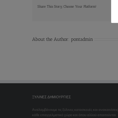
Share This Story, Choose Your Platform!
About the Author:
pontadmin
ΞΎΛΙΝΕΣ ΔΗΜΙΟΥΡΓΊΕΣ
Αναλαμβάνουμε τις ξύλινες κατασκευές και ανακαινίσεις
κάθε επαγγελματικό χώρο και όπου αλλού απαιτούνται