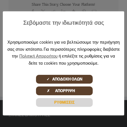
Share This Story, Choose Your Platform!
Facebook
X
Reddit
LinkedIn
Tumblr
Pinterest
Email
Σεβόμαστε την ιδιωτικότητά σας
Χρησιμοποιούμε cookies για να βελτιώσουμε την περιήγηση
About the Author:
pontadmin
σας στον ιστότοπο. Για περισσότερες πληροφορίες διαβάστε
την
Πολιτική Απορρήτου
ή επιλέξτε τις ρυθμίσεις για να
δείτε τα cookies που χρησιμοποιούμε.
✓ ΑΠΟΔΟΧΗ ΟΛΩΝ
✗ ΑΠΟΡΡΙΨΗ
ΡΥΘΜΙΣΕΙΣ
ΞΎΛΙΝΕΣ ΔΗΜΙΟΥΡΓΊΕΣ