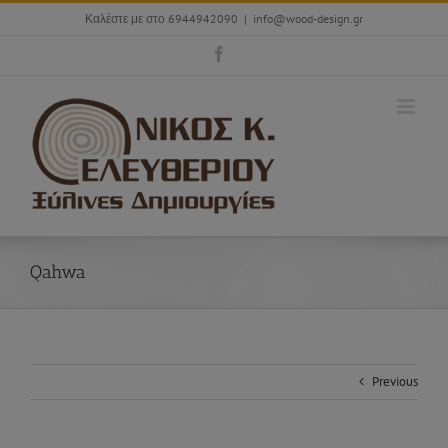
Skip
Καλέστε με στο 6944942090
|
info@wood-design.gr
to
content
Facebook
Qahwa
Previous