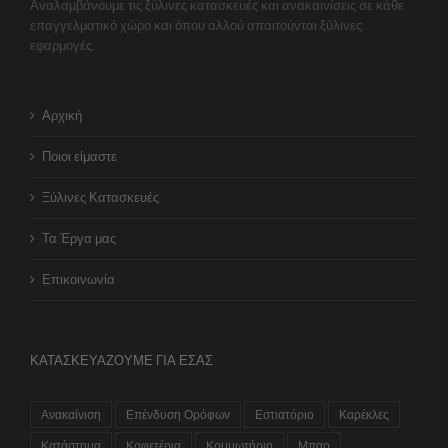
Αναλαμβάνουμε τις ξύλινες κατασκευές και ανακαινίσεις σε κάθε
επαγγελματικό χώρο και όπου αλλού απαιτούνται ξύλινες
εφαρμογές.
Αρχική
Ποιοι είμαστε
Ξύλινες Κατασκευές
Τα Έργα μας
Επικοινωνία
ΚΑΤΑΣΚΕΥΆΖΟΥΜΕ ΓΙΑ ΕΣΆΣ
Ανακαίνιση
Επένδυση Ορόφων
Εστιατόριο
Καρέκλες
Κατάστημα
Καφετέρια
Κομμωτήριο
Μπαρ