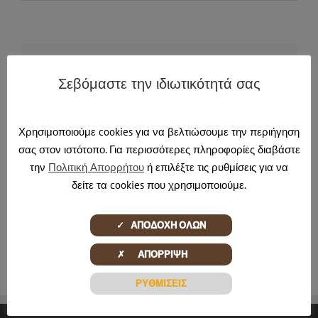
Share This Story, Choose Your Platform!
Σεβόμαστε την ιδιωτικότητά σας
Facebook
X
Reddit
LinkedIn
Tumblr
Pinterest
Email
Χρησιμοποιούμε cookies για να βελτιώσουμε την περιήγηση
σας στον ιστότοπο. Για περισσότερες πληροφορίες διαβάστε
About the Author:
pontadmin
την
Πολιτική Απορρήτου
ή επιλέξτε τις ρυθμίσεις για να
δείτε τα cookies που χρησιμοποιούμε.
✓ ΑΠΟΔΟΧΗ ΟΛΩΝ
✗ ΑΠΟΡΡΙΨΗ
ΡΥΘΜΙΣΕΙΣ