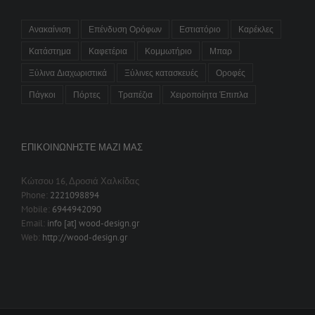
Ανακαίνιση
Επένδυση Ορόφων
Εστιατόριο
Καρέκλες
Κατάστημα
Καφετέρια
Κομμωτήριο
Μπαρ
Ξύλινα Διαχωριστικά
Ξύλινες κατασκευές
Οροφές
Πάγκοι
Πόρτες
Τραπέζια
Χειροποίητα Έπιπλα
ΕΠΙΚΟΙΝΩΝΉΣΤΕ ΜΑΖΊ ΜΑΣ
Κώτσου 16, Δροσιά Χαλκίδας
Phone:
2221098894
Mobile:
6944942090
Email:
info [at] wood-design.gr
Web:
http://wood-design.gr