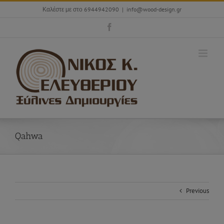
Skip
Καλέστε με στο 6944942090
|
info@wood-design.gr
to
content
Facebook
Qahwa
Previous