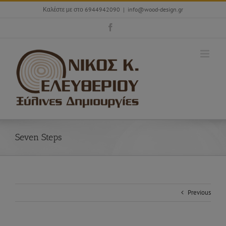
Skip
Καλέστε με στο 6944942090
|
info@wood-design.gr
to
content
Facebook
Seven Steps
Previous