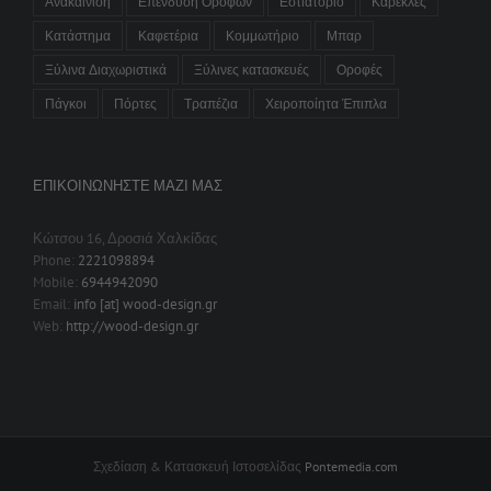
Ανακαίνιση
Επένδυση Ορόφων
Εστιατόριο
Καρέκλες
Κατάστημα
Καφετέρια
Κομμωτήριο
Μπαρ
Ξύλινα Διαχωριστικά
Ξύλινες κατασκευές
Οροφές
Πάγκοι
Πόρτες
Τραπέζια
Χειροποίητα Έπιπλα
ΕΠΙΚΟΙΝΩΝΉΣΤΕ ΜΑΖΊ ΜΑΣ
Κώτσου 16, Δροσιά Χαλκίδας
Phone:
2221098894
Mobile:
6944942090
Email:
info [at] wood-design.gr
Web:
http://wood-design.gr
Σχεδίαση & Κατασκευή Ιστοσελίδας
Pontemedia.com