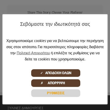
Share This Story, Choose Your Platform!
Facebook
X
Reddit
LinkedIn
Tumblr
Pinterest
Email
Σεβόμαστε την ιδιωτικότητά σας
Χρησιμοποιούμε cookies για να βελτιώσουμε την περιήγηση
About the Author:
pontadmin
σας στον ιστότοπο. Για περισσότερες πληροφορίες διαβάστε
την
Πολιτική Απορρήτου
ή επιλέξτε τις ρυθμίσεις για να
δείτε τα cookies που χρησιμοποιούμε.
✓ ΑΠΟΔΟΧΗ ΟΛΩΝ
✗ ΑΠΟΡΡΙΨΗ
ΡΥΘΜΙΣΕΙΣ
ΞΎΛΙΝΕΣ ΔΗΜΙΟΥΡΓΊΕΣ