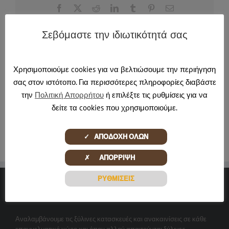
Facebook
X
Reddit
LinkedIn
Tumblr
Pinterest
Email
Σεβόμαστε την ιδιωτικότητά σας
About the Author:
pontadmin
Χρησιμοποιούμε cookies για να βελτιώσουμε την περιήγηση
σας στον ιστότοπο. Για περισσότερες πληροφορίες διαβάστε
την
Πολιτική Απορρήτου
ή επιλέξτε τις ρυθμίσεις για να
δείτε τα cookies που χρησιμοποιούμε.
✓ ΑΠΟΔΟΧΗ ΟΛΩΝ
✗ ΑΠΟΡΡΙΨΗ
ΡΥΘΜΙΣΕΙΣ
ΞΎΛΙΝΕΣ ΔΗΜΙΟΥΡΓΊΕΣ
Αναλαμβάνουμε τις ξύλινες κατασκευές και ανακαινίσεις σε κάθε