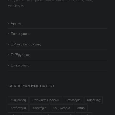
επαγγελματικό χώρο και όπου αλλού απαιτούνται ξύλινες
εφαρμογές.
Αρχική
Ποιοι είμαστε
Ξύλινες Κατασκευές
Τα Έργα μας
Επικοινωνία
ΚΑΤΑΣΚΕΥΆΖΟΥΜΕ ΓΙΑ ΕΣΆΣ
Ανακαίνιση
Επένδυση Ορόφων
Εστιατόριο
Καρέκλες
Κατάστημα
Καφετέρια
Κομμωτήριο
Μπαρ