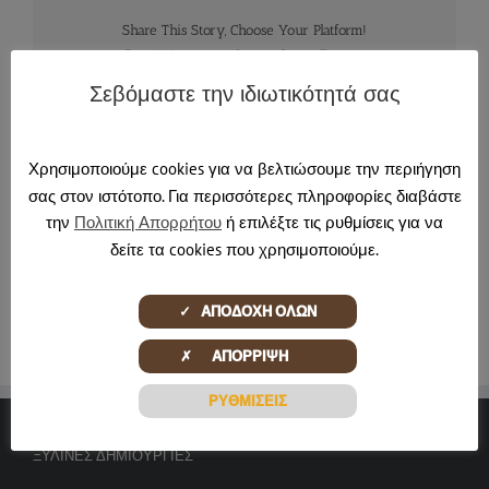
Share This Story, Choose Your Platform!
Facebook
X
Reddit
LinkedIn
Tumblr
Pinterest
Email
Σεβόμαστε την ιδιωτικότητά σας
Χρησιμοποιούμε cookies για να βελτιώσουμε την περιήγηση
About the Author:
pontadmin
σας στον ιστότοπο. Για περισσότερες πληροφορίες διαβάστε
την
Πολιτική Απορρήτου
ή επιλέξτε τις ρυθμίσεις για να
δείτε τα cookies που χρησιμοποιούμε.
✓ ΑΠΟΔΟΧΗ ΟΛΩΝ
✗ ΑΠΟΡΡΙΨΗ
ΡΥΘΜΙΣΕΙΣ
ΞΎΛΙΝΕΣ ΔΗΜΙΟΥΡΓΊΕΣ