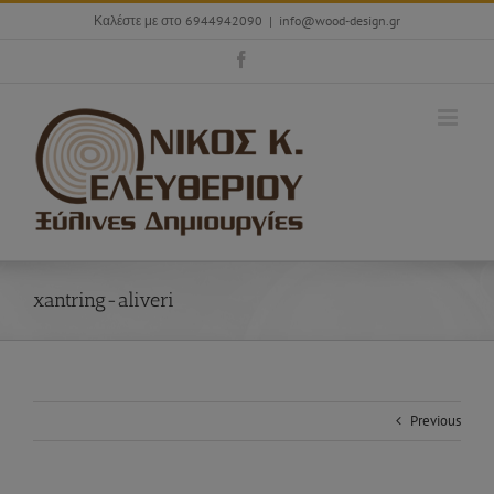
Skip
Καλέστε με στο 6944942090
|
info@wood-design.gr
to
content
Facebook
xantring-aliveri
Previous