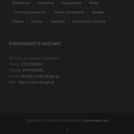
Κατάστημα
Καφετέρια
Κομμωτήριο
Μπαρ
Ξύλινα Διαχωριστικά
Ξύλινες κατασκευές
Οροφές
Πάγκοι
Πόρτες
Τραπέζια
Χειροποίητα Έπιπλα
ΕΠΙΚΟΙΝΩΝΉΣΤΕ ΜΑΖΊ ΜΑΣ
Κώτσου 16, Δροσιά Χαλκίδας
Phone:
2221098894
Mobile:
6944942090
Email:
info [at] wood-design.gr
Web:
http://wood-design.gr
Σχεδίαση & Κατασκευή Ιστοσελίδας
Pontemedia.com
Facebook