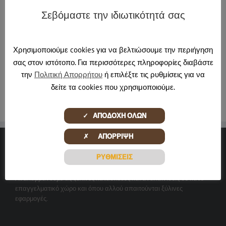
Σεβόμαστε την ιδιωτικότητά σας
About the Author:
pontadmin
Χρησιμοποιούμε cookies για να βελτιώσουμε την περιήγηση
σας στον ιστότοπο. Για περισσότερες πληροφορίες διαβάστε
την
Πολιτική Απορρήτου
ή επιλέξτε τις ρυθμίσεις για να
δείτε τα cookies που χρησιμοποιούμε.
✓ ΑΠΟΔΟΧΗ ΟΛΩΝ
✗ ΑΠΟΡΡΙΨΗ
ΞΎΛΙΝΕΣ ΔΗΜΙΟΥΡΓΊΕΣ
ΡΥΘΜΙΣΕΙΣ
Αναλαμβάνουμε τις ξύλινες κατασκευές και ανακαινίσεις σε κάθε
επαγγελματικό χώρο και όπου αλλού απαιτούνται ξύλινες
εφαρμογές.