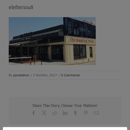
elefteriou8
By
pontadmin
|
5 Ιουλίου, 2017
|
0 Comments
Share This Story, Choose Your Platform!
Facebook
X
Reddit
LinkedIn
Tumblr
Pinterest
Email