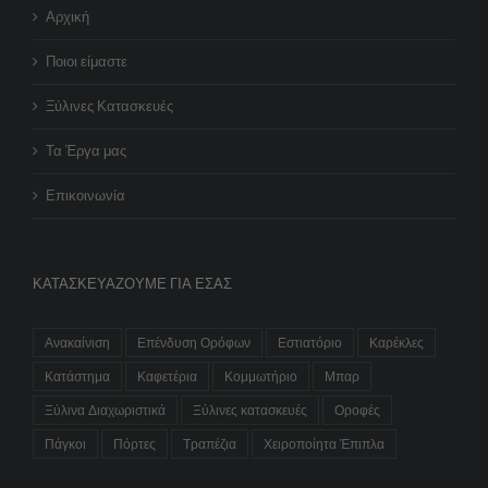
Αρχική
Ποιοι είμαστε
Ξύλινες Κατασκευές
Τα Έργα μας
Επικοινωνία
ΚΑΤΑΣΚΕΥΆΖΟΥΜΕ ΓΙΑ ΕΣΆΣ
Ανακαίνιση
Επένδυση Ορόφων
Εστιατόριο
Καρέκλες
Κατάστημα
Καφετέρια
Κομμωτήριο
Μπαρ
Ξύλινα Διαχωριστικά
Ξύλινες κατασκευές
Οροφές
Πάγκοι
Πόρτες
Τραπέζια
Χειροποίητα Έπιπλα