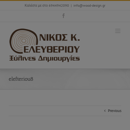
Skip
Καλέστε με στο 6944942090
|
info@wood-design.gr
to
content
Facebook
elefteriou8
Previous