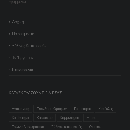
εφαρμογές.
Αρχική
Ποιοι είμαστε
Ξύλινες Κατασκευές
Τα Έργα μας
Επικοινωνία
ΚΑΤΑΣΚΕΥΆΖΟΥΜΕ ΓΙΑ ΕΣΆΣ
Ανακαίνιση
Επένδυση Ορόφων
Εστιατόριο
Καρέκλες
Κατάστημα
Καφετέρια
Κομμωτήριο
Μπαρ
Ξύλινα Διαχωριστικά
Ξύλινες κατασκευές
Οροφές