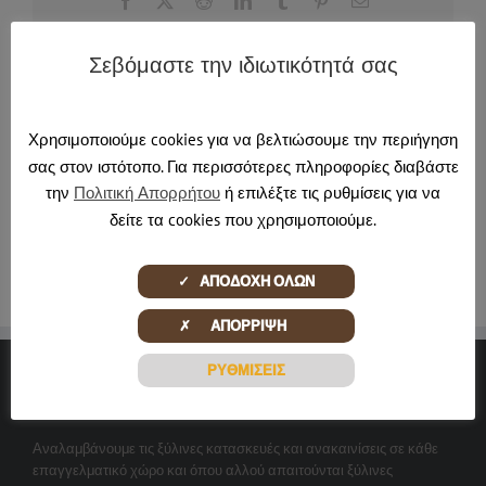
Σεβόμαστε την ιδιωτικότητά σας
About the Author:
pontadmin
Χρησιμοποιούμε cookies για να βελτιώσουμε την περιήγηση
σας στον ιστότοπο. Για περισσότερες πληροφορίες διαβάστε
την
Πολιτική Απορρήτου
ή επιλέξτε τις ρυθμίσεις για να
δείτε τα cookies που χρησιμοποιούμε.
✓ ΑΠΟΔΟΧΗ ΟΛΩΝ
✗ ΑΠΟΡΡΙΨΗ
ΡΥΘΜΙΣΕΙΣ
ΞΎΛΙΝΕΣ ΔΗΜΙΟΥΡΓΊΕΣ
Αναλαμβάνουμε τις ξύλινες κατασκευές και ανακαινίσεις σε κάθε
επαγγελματικό χώρο και όπου αλλού απαιτούνται ξύλινες