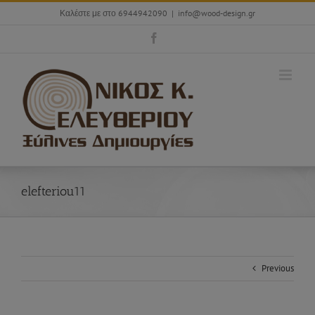
Skip
Καλέστε με στο 6944942090
|
info@wood-design.gr
to
content
Facebook
elefteriou11
Previous