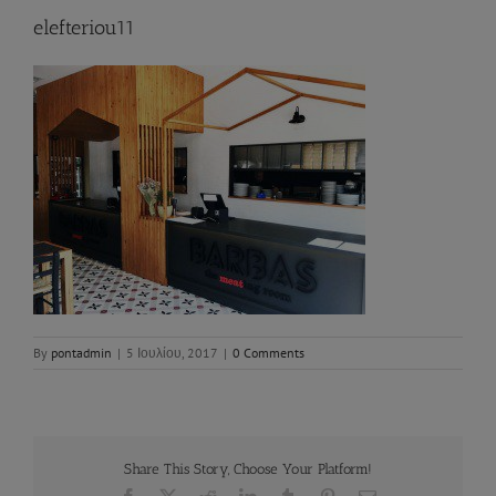
elefteriou11
By
pontadmin
|
5 Ιουλίου, 2017
|
0 Comments
Share This Story, Choose Your Platform!
Facebook
X
Reddit
LinkedIn
Tumblr
Pinterest
Email