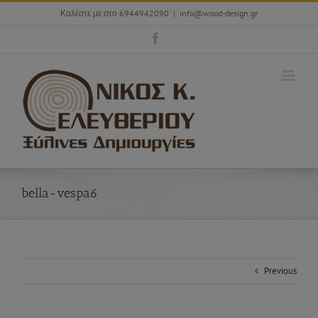
Skip
Καλέστε με στο 6944942090
|
info@wood-design.gr
to
content
Facebook
bella-vespa6
Previous