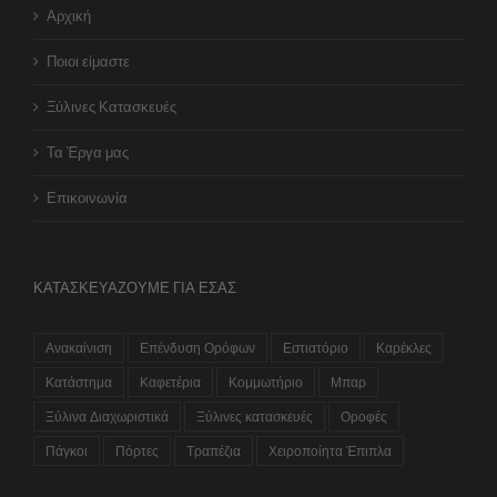
Αρχική
Ποιοι είμαστε
Ξύλινες Κατασκευές
Τα Έργα μας
Επικοινωνία
ΚΑΤΑΣΚΕΥΆΖΟΥΜΕ ΓΙΑ ΕΣΆΣ
Ανακαίνιση
Επένδυση Ορόφων
Εστιατόριο
Καρέκλες
Κατάστημα
Καφετέρια
Κομμωτήριο
Μπαρ
Ξύλινα Διαχωριστικά
Ξύλινες κατασκευές
Οροφές
Πάγκοι
Πόρτες
Τραπέζια
Χειροποίητα Έπιπλα