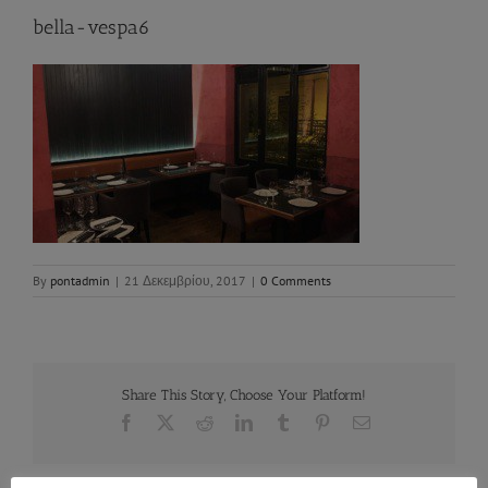
bella-vespa6
By
pontadmin
|
21 Δεκεμβρίου, 2017
|
0 Comments
Share This Story, Choose Your Platform!
Facebook
X
Reddit
LinkedIn
Tumblr
Pinterest
Email