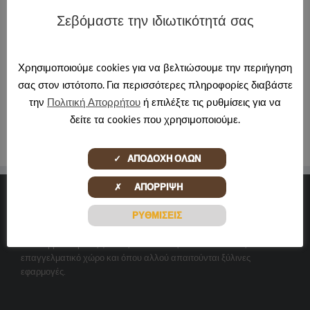
Σεβόμαστε την ιδιωτικότητά σας
About the Author:
pontadmin
Χρησιμοποιούμε cookies για να βελτιώσουμε την περιήγηση
σας στον ιστότοπο. Για περισσότερες πληροφορίες διαβάστε
την
Πολιτική Απορρήτου
ή επιλέξτε τις ρυθμίσεις για να
δείτε τα cookies που χρησιμοποιούμε.
✓ ΑΠΟΔΟΧΗ ΟΛΩΝ
✗ ΑΠΟΡΡΙΨΗ
ΞΎΛΙΝΕΣ ΔΗΜΙΟΥΡΓΊΕΣ
ΡΥΘΜΙΣΕΙΣ
Αναλαμβάνουμε τις ξύλινες κατασκευές και ανακαινίσεις σε κάθε
επαγγελματικό χώρο και όπου αλλού απαιτούνται ξύλινες
εφαρμογές.