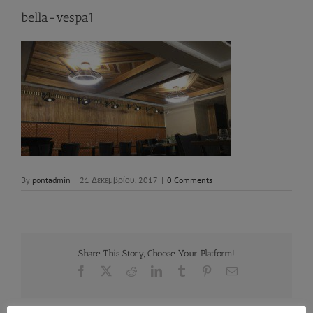
bella-vespa1
By
pontadmin
|
21 Δεκεμβρίου, 2017
|
0 Comments
Share This Story, Choose Your Platform!
Facebook
X
Reddit
LinkedIn
Tumblr
Pinterest
Email