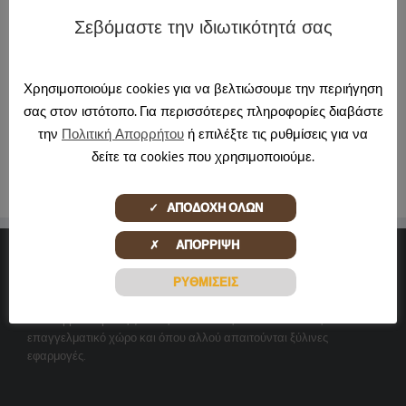
Σεβόμαστε την ιδιωτικότητά σας
About the Author:
pontadmin
Χρησιμοποιούμε cookies για να βελτιώσουμε την περιήγηση
σας στον ιστότοπο. Για περισσότερες πληροφορίες διαβάστε
την
Πολιτική Απορρήτου
ή επιλέξτε τις ρυθμίσεις για να
δείτε τα cookies που χρησιμοποιούμε.
✓ ΑΠΟΔΟΧΗ ΟΛΩΝ
✗ ΑΠΟΡΡΙΨΗ
ΞΎΛΙΝΕΣ ΔΗΜΙΟΥΡΓΊΕΣ
ΡΥΘΜΙΣΕΙΣ
Αναλαμβάνουμε τις ξύλινες κατασκευές και ανακαινίσεις σε κάθε
επαγγελματικό χώρο και όπου αλλού απαιτούνται ξύλινες
εφαρμογές.