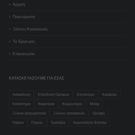
Αρχική
Ποιοι είμαστε
Ξύλινες Κατασκευές
Τα Έργα μας
Επικοινωνία
ΚΑΤΑΣΚΕΥΆΖΟΥΜΕ ΓΙΑ ΕΣΆΣ
Ανακαίνιση
Επένδυση Ορόφων
Εστιατόριο
Καρέκλες
Κατάστημα
Καφετέρια
Κομμωτήριο
Μπαρ
Ξύλινα Διαχωριστικά
Ξύλινες κατασκευές
Οροφές
Πάγκοι
Πόρτες
Τραπέζια
Χειροποίητα Έπιπλα