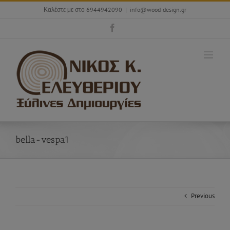
Skip
Καλέστε με στο 6944942090
|
info@wood-design.gr
to
content
Facebook
bella-vespa1
Previous