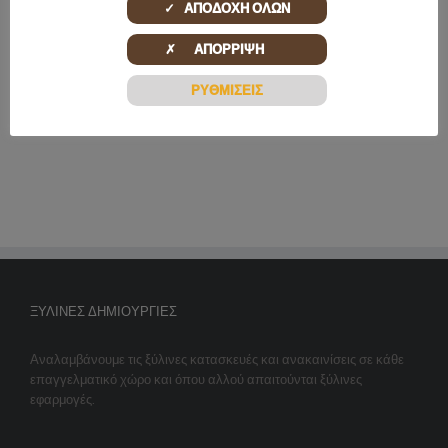
ς
✓ ΑΠΟΔΟΧΗ ΟΛΩΝ
καταστήματος Nails
στο THE RABBIT
Boutique
PUNCH
✗ ΑΠΟΡΡΙΨΗ
ΡΥΘΜΙΣΕΙΣ
ΞΎΛΙΝΕΣ ΔΗΜΙΟΥΡΓΊΕΣ
Αναλαμβάνουμε τις ξύλινες κατασκευές και ανακαινίσεις σε κάθε
επαγγελματικό χώρο και όπου αλλού απαιτούνται ξύλινες
εφαρμογές.