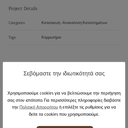
Project Details
Κατασκευή - Ανακαίνιση Καταστημάτων
Categories:
Κομμωτήριο
Tags:
Σεβόμαστε την ιδιωτικότητά σας
Share This Story, Choose Your Platform!
Facebook
X
Reddit
LinkedIn
Tumblr
Pinterest
Email
Χρησιμοποιούμε cookies για να βελτιώσουμε την περιήγηση
σας στον ιστότοπο. Για περισσότερες πληροφορίες διαβάστε
την
Πολιτική Απορρήτου
ή επιλέξτε τις ρυθμίσεις για να
Related Projects
δείτε τα cookies που χρησιμοποιούμε.
Ανακαίνιση
Ξύλινες κατασκευές