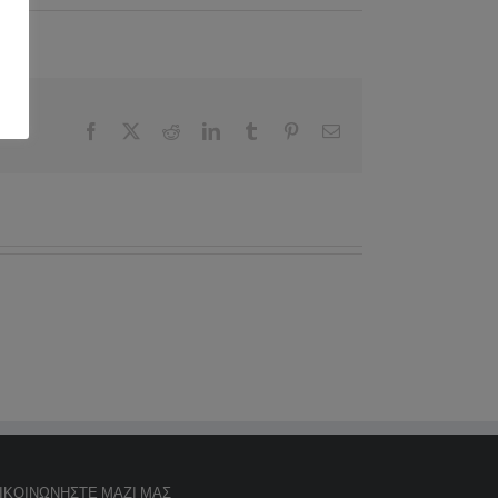
Facebook
X
Reddit
LinkedIn
Tumblr
Pinterest
Email
ΙΚΟΙΝΩΝΉΣΤΕ ΜΑΖΊ ΜΑΣ