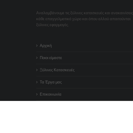
Αναλαμβάνουμε τις ξύλινες κατασκευές και ανακαινίσεις
κάθε επαγγελματικό χώρο και όπου αλλού απαιτούνται
ξύλινες εφαρμογές.
Αρχική
Ποιοι είμαστε
Ξύλινες Κατασκευές
Τα Έργα μας
Επικοινωνία
Σχεδίαση & Κατασκευή Ιστοσελίδας
Pontemedia.com