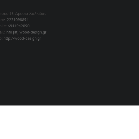
τσου 16, Δροσιά Χαλκίδας
one:
2221098894
ile:
6944942090
il:
info [at] wood-design.gr
b:
http://wood-design.gr
Facebook