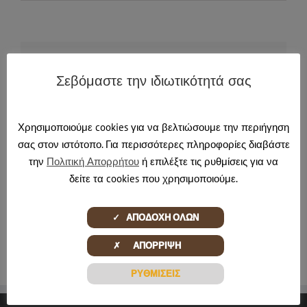
Share This Story, Choose Your Platform!
Σεβόμαστε την ιδιωτικότητά σας
Facebook
X
Reddit
LinkedIn
Tumblr
Pinterest
Email
Χρησιμοποιούμε cookies για να βελτιώσουμε την περιήγηση
σας στον ιστότοπο. Για περισσότερες πληροφορίες διαβάστε
About the Author:
pontadmin
την
Πολιτική Απορρήτου
ή επιλέξτε τις ρυθμίσεις για να
δείτε τα cookies που χρησιμοποιούμε.
✓ ΑΠΟΔΟΧΗ ΟΛΩΝ
✗ ΑΠΟΡΡΙΨΗ
ΡΥΘΜΙΣΕΙΣ