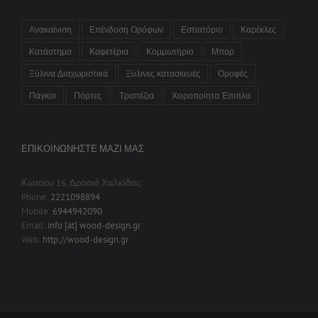
Ανακαίνιση
Επένδυση Ορόφων
Εστιατόριο
Καρέκλες
Κατάστημα
Καφετέρια
Κομμωτήριο
Μπαρ
Ξύλινα Διαχωριστικά
Ξύλινες κατασκευές
Οροφές
Πάγκοι
Πόρτες
Τραπέζια
Χειροποίητα Έπιπλα
ΕΠΙΚΟΙΝΩΝΉΣΤΕ ΜΑΖΊ ΜΑΣ
Κώτσου 16, Δροσιά Χαλκίδας
Phone:
2221098894
Mobile:
6944942090
Email:
info [at] wood-design.gr
Web:
http://wood-design.gr