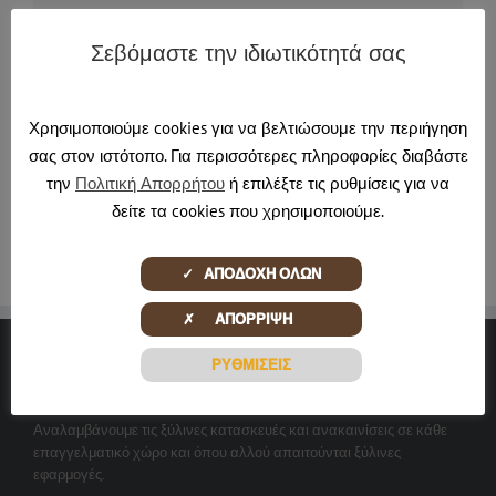
Σεβόμαστε την ιδιωτικότητά σας
About the Author:
jmartinos
Χρησιμοποιούμε cookies για να βελτιώσουμε την περιήγηση
σας στον ιστότοπο. Για περισσότερες πληροφορίες διαβάστε
την
Πολιτική Απορρήτου
ή επιλέξτε τις ρυθμίσεις για να
δείτε τα cookies που χρησιμοποιούμε.
✓ ΑΠΟΔΟΧΗ ΟΛΩΝ
✗ ΑΠΟΡΡΙΨΗ
ΡΥΘΜΙΣΕΙΣ
ΞΎΛΙΝΕΣ ΔΗΜΙΟΥΡΓΊΕΣ
Αναλαμβάνουμε τις ξύλινες κατασκευές και ανακαινίσεις σε κάθε
επαγγελματικό χώρο και όπου αλλού απαιτούνται ξύλινες
εφαρμογές.