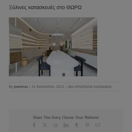
Ξύλινες κατασκευές στο ΘΩΡΩ
στο
By
jmartinos
|
22 Αυγούστου, 2023
|
Δεν επιτρέπεται σχολιασμός
Ξύλινες
κατασκευές
στο
ΘΩΡΩ
Share This Story, Choose Your Platform!
Facebook
X
Reddit
LinkedIn
Tumblr
Pinterest
Email