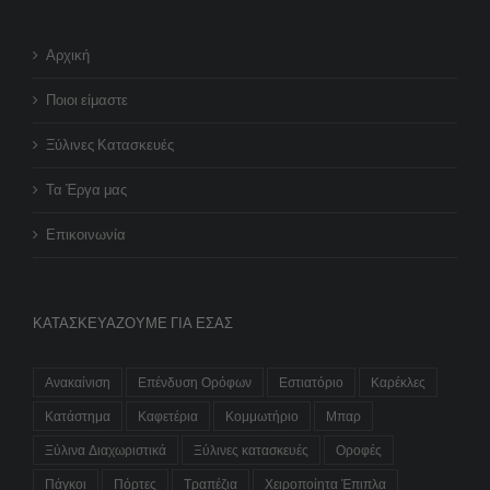
Αρχική
Ποιοι είμαστε
Ξύλινες Κατασκευές
Τα Έργα μας
Επικοινωνία
ΚΑΤΑΣΚΕΥΆΖΟΥΜΕ ΓΙΑ ΕΣΆΣ
Ανακαίνιση
Επένδυση Ορόφων
Εστιατόριο
Καρέκλες
Κατάστημα
Καφετέρια
Κομμωτήριο
Μπαρ
Ξύλινα Διαχωριστικά
Ξύλινες κατασκευές
Οροφές
Πάγκοι
Πόρτες
Τραπέζια
Χειροποίητα Έπιπλα