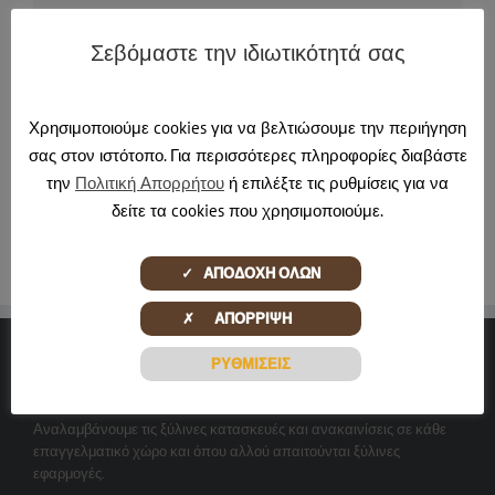
Σεβόμαστε την ιδιωτικότητά σας
About the Author:
jmartinos
Χρησιμοποιούμε cookies για να βελτιώσουμε την περιήγηση
σας στον ιστότοπο. Για περισσότερες πληροφορίες διαβάστε
την
Πολιτική Απορρήτου
ή επιλέξτε τις ρυθμίσεις για να
δείτε τα cookies που χρησιμοποιούμε.
✓ ΑΠΟΔΟΧΗ ΟΛΩΝ
✗ ΑΠΟΡΡΙΨΗ
ΡΥΘΜΙΣΕΙΣ
ΞΎΛΙΝΕΣ ΔΗΜΙΟΥΡΓΊΕΣ
Αναλαμβάνουμε τις ξύλινες κατασκευές και ανακαινίσεις σε κάθε
επαγγελματικό χώρο και όπου αλλού απαιτούνται ξύλινες
εφαρμογές.