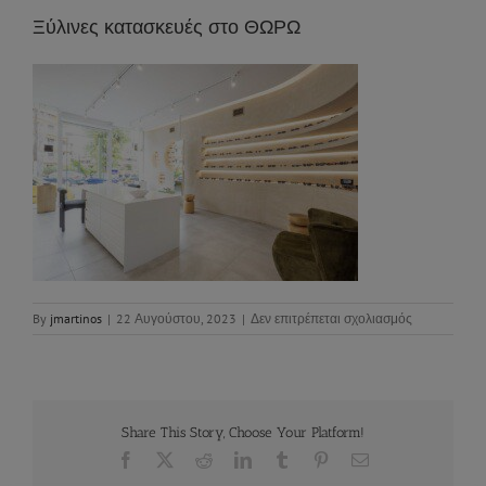
Ξύλινες κατασκευές στο ΘΩΡΩ
στο
By
jmartinos
|
22 Αυγούστου, 2023
|
Δεν επιτρέπεται σχολιασμός
Ξύλινες
κατασκευές
στο
ΘΩΡΩ
Share This Story, Choose Your Platform!
Facebook
X
Reddit
LinkedIn
Tumblr
Pinterest
Email