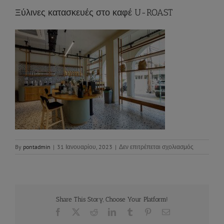
Ξύλινες κατασκευές στο καφέ U-ROAST
στο
By
pontadmin
|
31 Ιανουαρίου, 2023
|
Δεν επιτρέπεται σχολιασμός
Ξύλινες
κατασκευές
στο
καφέ
U-
Share This Story, Choose Your Platform!
ROAST
Facebook
X
Reddit
LinkedIn
Tumblr
Pinterest
Email