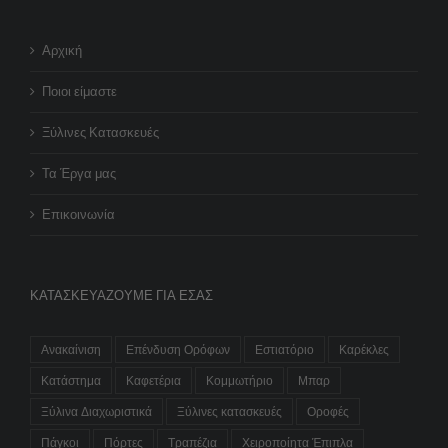
Αρχική
Ποιοι είμαστε
Ξύλινες Κατασκευές
Τα Έργα μας
Επικοινωνία
ΚΑΤΑΣΚΕΥΆΖΟΥΜΕ ΓΙΑ ΕΣΆΣ
Ανακαίνιση
Επένδυση Ορόφων
Εστιατόριο
Καρέκλες
Κατάστημα
Καφετέρια
Κομμωτήριο
Μπαρ
Ξύλινα Διαχωριστικά
Ξύλινες κατασκευές
Οροφές
Πάγκοι
Πόρτες
Τραπέζια
Χειροποίητα Έπιπλα