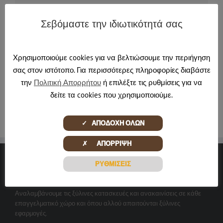
Σεβόμαστε την ιδιωτικότητά σας
About the Author:
pontadmin
Χρησιμοποιούμε cookies για να βελτιώσουμε την περιήγηση
σας στον ιστότοπο. Για περισσότερες πληροφορίες διαβάστε
την
Πολιτική Απορρήτου
ή επιλέξτε τις ρυθμίσεις για να
δείτε τα cookies που χρησιμοποιούμε.
✓ ΑΠΟΔΟΧΗ ΟΛΩΝ
✗ ΑΠΟΡΡΙΨΗ
ΡΥΘΜΙΣΕΙΣ
ΞΎΛΙΝΕΣ ΔΗΜΙΟΥΡΓΊΕΣ
Αναλαμβάνουμε τις ξύλινες κατασκευές και ανακαινίσεις σε κάθε
επαγγελματικό χώρο και όπου αλλού απαιτούνται ξύλινες
εφαρμογές.