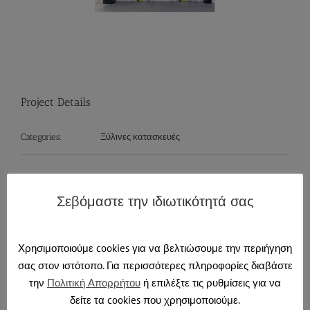
Project Details
Ξύλινες κατασκευές
Categories:
Σεβόμαστε την ιδιωτικότητά σας
Share This Story, Choose Your Platform!
Facebook
X
Reddit
LinkedIn
Tumblr
Pinterest
Email
Χρησιμοποιούμε cookies για να βελτιώσουμε την περιήγηση
σας στον ιστότοπο. Για περισσότερες πληροφορίες διαβάστε
την
Πολιτική Απορρήτου
ή επιλέξτε τις ρυθμίσεις για να
δείτε τα cookies που χρησιμοποιούμε.