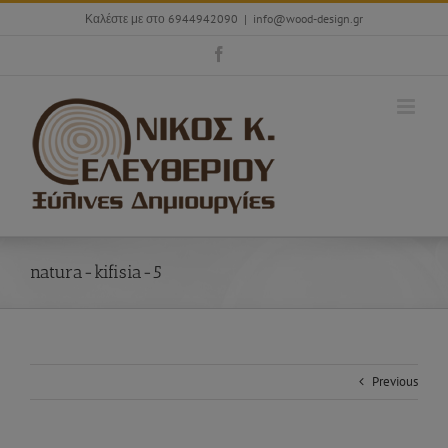
Skip
Καλέστε με στο 6944942090
|
info@wood-design.gr
to
content
Facebook
natura-kifisia-5
Previous