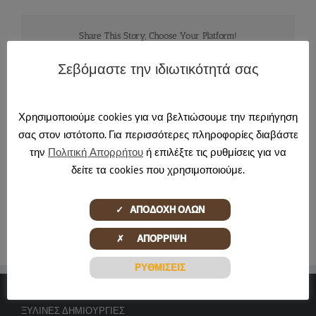
Share This Story, Choose Your Platform!
Facebook
X
Reddit
LinkedIn
Tumblr
Pinterest
Email
Σεβόμαστε την ιδιωτικότητά σας
Χρησιμοποιούμε cookies για να βελτιώσουμε την περιήγηση
About the Author:
jmartinos
σας στον ιστότοπο. Για περισσότερες πληροφορίες διαβάστε
την
Πολιτική Απορρήτου
ή επιλέξτε τις ρυθμίσεις για να
δείτε τα cookies που χρησιμοποιούμε.
✓ ΑΠΟΔΟΧΗ ΟΛΩΝ
✗ ΑΠΟΡΡΙΨΗ
ΡΥΘΜΙΣΕΙΣ
ΞΎΛΙΝΕΣ ΔΗΜΙΟΥΡΓΊΕΣ