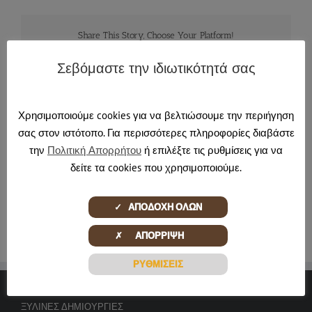
Share This Story, Choose Your Platform!
Facebook
X
Reddit
LinkedIn
Tumblr
Pinterest
Email
Σεβόμαστε την ιδιωτικότητά σας
Χρησιμοποιούμε cookies για να βελτιώσουμε την περιήγηση
About the Author:
jmartinos
σας στον ιστότοπο. Για περισσότερες πληροφορίες διαβάστε
την
Πολιτική Απορρήτου
ή επιλέξτε τις ρυθμίσεις για να
δείτε τα cookies που χρησιμοποιούμε.
✓ ΑΠΟΔΟΧΗ ΟΛΩΝ
✗ ΑΠΟΡΡΙΨΗ
ΡΥΘΜΙΣΕΙΣ
ΞΎΛΙΝΕΣ ΔΗΜΙΟΥΡΓΊΕΣ