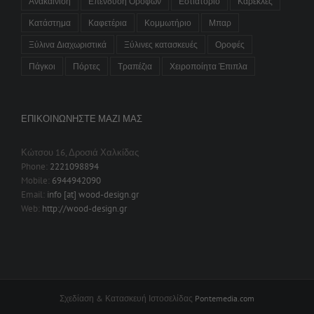
Ανακαίνιση
Επένδυση Ορόφων
Εστιατόριο
Καρέκλες
Κατάστημα
Καφετέρια
Κομμωτήριο
Μπαρ
Ξύλινα Διαχωριστικά
Ξύλινες κατασκευές
Οροφές
Πάγκοι
Πόρτες
Τραπέζια
Χειροποίητα Έπιπλα
ΕΠΙΚΟΙΝΩΝΉΣΤΕ ΜΑΖΊ ΜΑΣ
Κώτσου 16, Δροσιά Χαλκίδας
Phone:
2221098894
Mobile:
6944942090
Email:
info [at] wood-design.gr
Web:
http://wood-design.gr
Σχεδίαση & Κατασκευή Ιστοσελίδας
Pontemedia.com