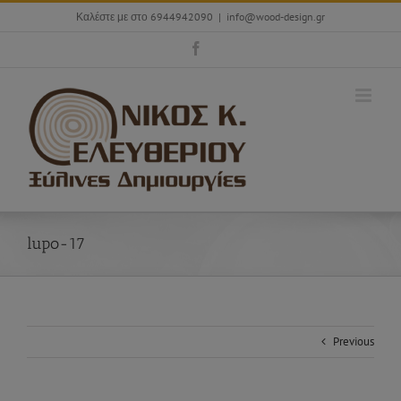
Skip
Καλέστε με στο 6944942090
|
info@wood-design.gr
to
content
Facebook
lupo-17
Previous