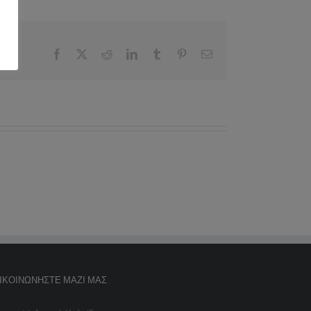
Facebook
X
Reddit
LinkedIn
Tumblr
Pinterest
Email
ΙΚΟΙΝΩΝΉΣΤΕ ΜΑΖΊ ΜΑΣ