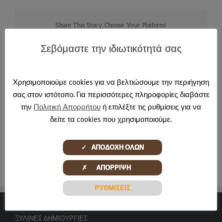
Share This Story, Choose Your Platform!
Facebook
X
Reddit
LinkedIn
Tumblr
Pinterest
Email
Σεβόμαστε την ιδιωτικότητά σας
Χρησιμοποιούμε cookies για να βελτιώσουμε την περιήγηση
About the Author:
jmartinos
σας στον ιστότοπο. Για περισσότερες πληροφορίες διαβάστε
την
Πολιτική Απορρήτου
ή επιλέξτε τις ρυθμίσεις για να
δείτε τα cookies που χρησιμοποιούμε.
✓ ΑΠΟΔΟΧΗ ΟΛΩΝ
✗ ΑΠΟΡΡΙΨΗ
ΡΥΘΜΙΣΕΙΣ
ΞΎΛΙΝΕΣ ΔΗΜΙΟΥΡΓΊΕΣ