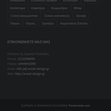
Ανακαίνιση
Επένδυση Ορόφων
Εστιατόριο
Καρέκλες
Κατάστημα
Καφετέρια
Κομμωτήριο
Μπαρ
Ξύλινα Διαχωριστικά
Ξύλινες κατασκευές
Οροφές
Πάγκοι
Πόρτες
Τραπέζια
Χειροποίητα Έπιπλα
ΕΠΙΚΟΙΝΩΝΉΣΤΕ ΜΑΖΊ ΜΑΣ
Κώτσου 16, Δροσιά Χαλκίδας
Phone:
2221098894
Mobile:
6944942090
Email:
info [at] wood-design.gr
Web:
http://wood-design.gr
Σχεδίαση & Κατασκευή Ιστοσελίδας
Pontemedia.com