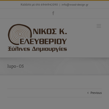
Skip
Καλέστε με στο 6944942090
|
info@wood-design.gr
to
content
Facebook
lupo-05
Previous