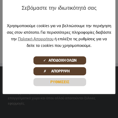
Σεβόμαστε την ιδιωτικότητά σας
About the Author:
pontadmin
Χρησιμοποιούμε cookies για να βελτιώσουμε την περιήγηση
σας στον ιστότοπο. Για περισσότερες πληροφορίες διαβάστε
την
Πολιτική Απορρήτου
ή επιλέξτε τις ρυθμίσεις για να
δείτε τα cookies που χρησιμοποιούμε.
✓ ΑΠΟΔΟΧΗ ΟΛΩΝ
✗ ΑΠΟΡΡΙΨΗ
ΞΎΛΙΝΕΣ ΔΗΜΙΟΥΡΓΊΕΣ
ΡΥΘΜΙΣΕΙΣ
Αναλαμβάνουμε τις ξύλινες κατασκευές και ανακαινίσεις σε κάθε
επαγγελματικό χώρο και όπου αλλού απαιτούνται ξύλινες
εφαρμογές.