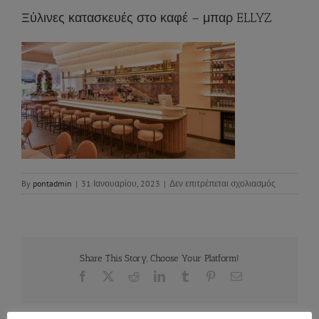
Ξύλινες κατασκευές στο καφέ – μπαρ ELLYZ
στο
By
pontadmin
|
31 Ιανουαρίου, 2023
|
Δεν επιτρέπεται σχολιασμός
Ξύλινες
κατασκευές
στο
καφέ
–
Share This Story, Choose Your Platform!
μπαρ
ELLYZ
Facebook
X
Reddit
LinkedIn
Tumblr
Pinterest
Email