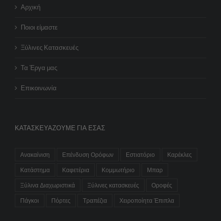
Αρχική
Ποιοι είμαστε
Ξύλινες Κατασκευές
Τα Έργα μας
Επικοινωνία
ΚΑΤΑΣΚΕΥΆΖΟΥΜΕ ΓΙΑ ΕΣΆΣ
Ανακαίνιση
Επένδυση Ορόφων
Εστιατόριο
Καρέκλες
Κατάστημα
Καφετέρια
Κομμωτήριο
Μπαρ
Ξύλινα Διαχωριστικά
Ξύλινες κατασκευές
Οροφές
Πάγκοι
Πόρτες
Τραπέζια
Χειροποίητα Έπιπλα